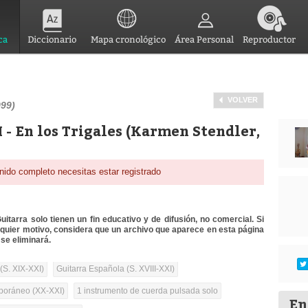
ca
Diccionario
Mapa cronológico
Área Personal
Reproductor
VOLVER
999)
I - En los Trigales (Karmen Stendler,
nido completo necesitas estar registrado
itarra solo tienen un fin educativo y de difusión, no comercial. Si
lquier motivo, considera que un archivo que aparece en esta página
se eliminará.
(S. XIX-XXI)
Guitarra Española (S. XVIII-XXI)
oráneo (XX-XXI)
1 instrumento de cuerda pulsada solo
En