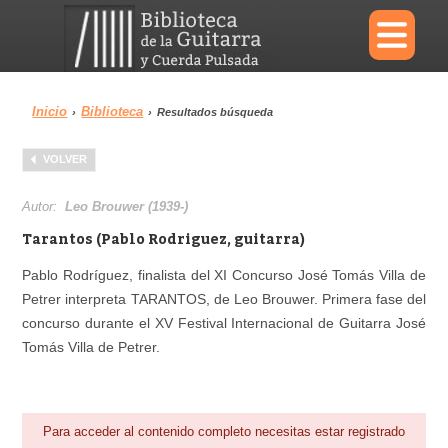
×
Inicio
Biblioteca
›
›
Resultados búsqueda
Menu
VOLVER
Biblioteca
Diccionario
Autor:
Leo Brouwer (1939-)
Tarantos (Pablo Rodriguez, guitarra)
Pablo Rodríguez, finalista del XI Concurso José Tomás Villa de
Petrer interpreta TARANTOS, de Leo Brouwer. Primera fase del
Área personal
Reproductor
concurso durante el XV Festival Internacional de Guitarra José
Tomás Villa de Petrer.
Para acceder al contenido completo necesitas estar registrado