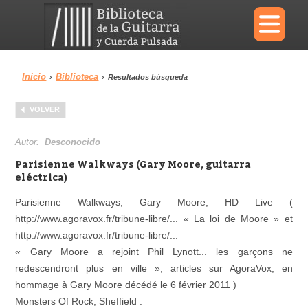
×
Inicio
Biblioteca
›
›
Resultados búsqueda
Menu
VOLVER
Biblioteca
Diccionario
Autor:
Desconocido
Parisienne Walkways (Gary Moore, guitarra
eléctrica)
Parisienne Walkways, Gary Moore, HD Live (
Área personal
Reproductor
http://www.agoravox.fr/tribune-libre/... « La loi de Moore » et
http://www.agoravox.fr/tribune-libre/...
« Gary Moore a rejoint Phil Lynott... les garçons ne
redescendront plus en ville », articles sur AgoraVox, en
hommage à Gary Moore décédé le 6 février 2011 )
Monsters Of Rock, Sheffield :