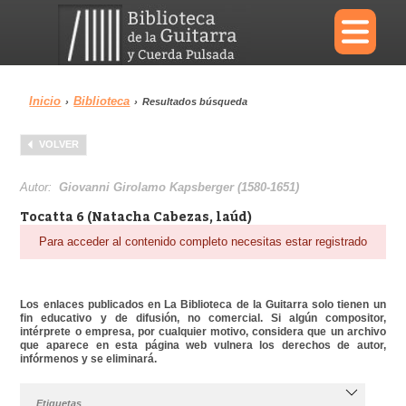
×
Inicio
Biblioteca
›
›
Resultados búsqueda
Menu
VOLVER
Biblioteca
Diccionario
Autor:
Giovanni Girolamo Kapsberger (1580-1651)
Tocatta 6 (Natacha Cabezas, laúd)
Para acceder al contenido completo necesitas estar registrado
Área personal
Reproductor
Los enlaces publicados en La Biblioteca de la Guitarra solo tienen un
fin educativo y de difusión, no comercial. Si algún compositor,
intérprete o empresa, por cualquier motivo, considera que un archivo
que aparece en esta página web vulnera los derechos de autor,
infórmenos y se eliminará.
Etiquetas