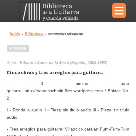
×
Inicio
Biblioteca
›
›
Resultados búsqueda
Menu
VOLVER
Biblioteca
Diccionario
Autor:
Eduardo Sainz de la Maza (España, 1903-1982)
Cinco obras y tres arreglos para guitarra
- 3 piezas para
guitarra: http://thomasschmitt.files.wordpress.com / Enlace No.
Área personal
Reproductor
2
I - Rondalla audio II - Pieza sin titulo audio III - Pieza sin titulo
audio
- Tres arreglos para guitarra:
Villancico catalán Fum-Fum-Fum