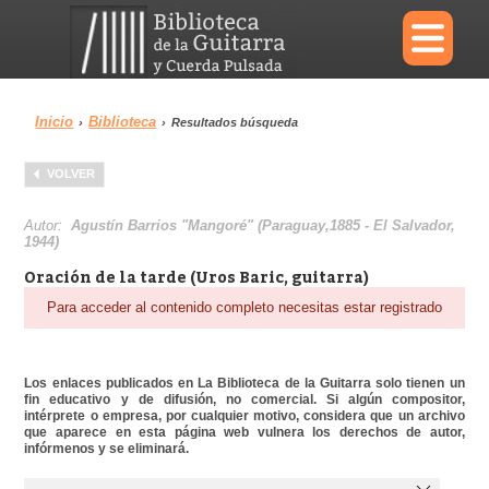
×
Inicio
Biblioteca
›
›
Resultados búsqueda
Menu
VOLVER
Biblioteca
Diccionario
Autor:
Agustín Barrios "Mangoré" (Paraguay,1885 - El Salvador,
1944)
Oración de la tarde (Uros Baric, guitarra)
Para acceder al contenido completo necesitas estar registrado
Área personal
Reproductor
Los enlaces publicados en La Biblioteca de la Guitarra solo tienen un
fin educativo y de difusión, no comercial. Si algún compositor,
intérprete o empresa, por cualquier motivo, considera que un archivo
que aparece en esta página web vulnera los derechos de autor,
infórmenos y se eliminará.