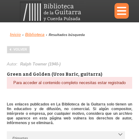
×
Inicio
Biblioteca
›
›
Resultados búsqueda
Menu
VOLVER
Biblioteca
Diccionario
Autor:
Ralph Towner (1940-)
Green and Golden (Uros Baric, guitarra)
Para acceder al contenido completo necesitas estar registrado
Área personal
Reproductor
Los enlaces publicados en La Biblioteca de la Guitarra solo tienen un
fin educativo y de difusión, no comercial. Si algún compositor,
intérprete o empresa, por cualquier motivo, considera que un archivo
que aparece en esta página web vulnera los derechos de autor,
infórmenos y se eliminará.
Etiquetas