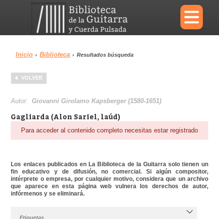
×
Inicio
Biblioteca
›
›
Resultados búsqueda
Menu
VOLVER
Biblioteca
Diccionario
Autor:
Giovanni Girolamo Kapsberger (1580-1651)
Gagliarda (Alon Sariel, laúd)
Para acceder al contenido completo necesitas estar registrado
Área personal
Reproductor
Los enlaces publicados en La Biblioteca de la Guitarra solo tienen un
fin educativo y de difusión, no comercial. Si algún compositor,
intérprete o empresa, por cualquier motivo, considera que un archivo
que aparece en esta página web vulnera los derechos de autor,
infórmenos y se eliminará.
Etiquetas