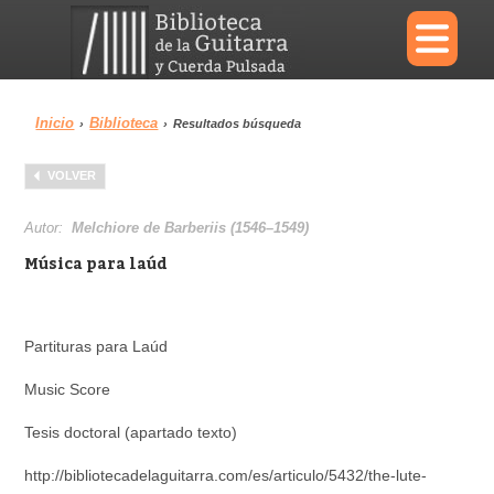
×
Inicio
Biblioteca
›
›
Resultados búsqueda
Menu
VOLVER
Biblioteca
Diccionario
Autor:
Melchiore de Barberiis (1546–1549)
Música para laúd
Área personal
Reproductor
Partituras para Laúd
Music Score
Tesis doctoral (apartado texto)
http://bibliotecadelaguitarra.com/es/articulo/5432/the-lute-