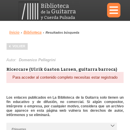
×
Inicio
Biblioteca
›
›
Resultados búsqueda
Menu
VOLVER
Biblioteca
Diccionario
Autor:
Domenico Pellegrini
Ricercare (Ulrik Gaston Larsen, guitarra barroca)
Para acceder al contenido completo necesitas estar registrado
Área personal
Reproductor
Los enlaces publicados en La Biblioteca de la Guitarra solo tienen un
fin educativo y de difusión, no comercial. Si algún compositor,
intérprete o empresa, por cualquier motivo, considera que un archivo
que aparece en esta página web vulnera los derechos de autor,
infórmenos y se eliminará.
Etiquetas