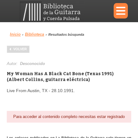
×
Inicio
Biblioteca
›
›
Resultados búsqueda
Menu
VOLVER
Biblioteca
Diccionario
Autor:
Desconocido
My Woman Has A Black Cat Bone (Texas 1991)
(Albert Collins, guitarra eléctrica)
Live From Austin, TX - 28.10.1991.
Área personal
Reproductor
Para acceder al contenido completo necesitas estar registrado
Los enlaces publicados en La Biblioteca de la Guitarra solo tienen un