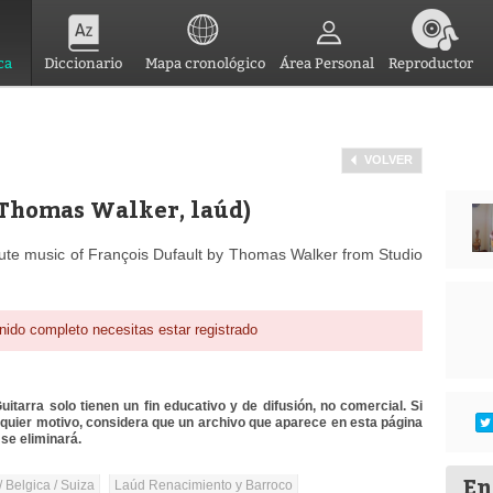
ca
Diccionario
Mapa cronológico
Área Personal
Reproductor
VOLVER
(Thomas Walker, laúd)
lute music of François Dufault by Thomas Walker from Studio
nido completo necesitas estar registrado
itarra solo tienen un fin educativo y de difusión, no comercial. Si
lquier motivo, considera que un archivo que aparece en esta página
se eliminará.
En
/ Belgica / Suiza
Laúd Renacimiento y Barroco