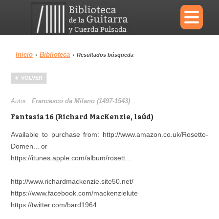
×
Inicio
Biblioteca
›
›
Resultados búsqueda
Menu
VOLVER
Biblioteca
Diccionario
Autor:
Francesco da Milano (1497-1543)
Fantasia 16 (Richard MacKenzie, laúd)
Available to purchase from: http://www.amazon.co.uk/Rosetto-
Domen... or
Área personal
Reproductor
https://itunes.apple.com/album/rosett...
http://www.richardmackenzie.site50.net/
https://www.facebook.com/mackenzielute
https://twitter.com/bard1964