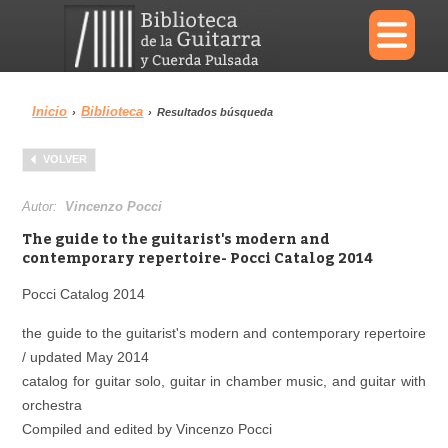
×
Inicio
Biblioteca
›
›
Resultados búsqueda
Menu
VOLVER
Biblioteca
Diccionario
Autor:
Vincenzo Pocci
The guide to the guitarist's modern and
contemporary repertoire- Pocci Catalog 2014
Pocci Catalog 2014
Área personal
Reproductor
the guide to the guitarist's modern and contemporary repertoire
/ updated May 2014
catalog for guitar solo, guitar in chamber music, and guitar with
orchestra
Compiled and edited by Vincenzo Pocci