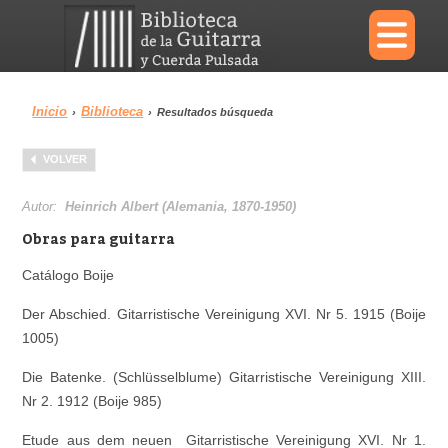
×
Inicio
Biblioteca
›
›
Resultados búsqueda
Menu
VOLVER
Biblioteca
Diccionario
Autor:
Heinrich Albert (Alemania, 1870-1950)
Obras para guitarra
Catálogo Boije
Área personal
Reproductor
Der Abschied. Gitarristische Vereinigung XVI. Nr 5. 1915 (Boije
1005)
Die Batenke. (Schlüsselblume) Gitarristische Vereinigung XIII.
Nr 2. 1912 (Boije 985)
Etude aus dem neuen Gitarristische Vereinigung XVI. Nr 1.