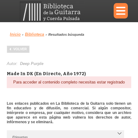
×
Inicio
Biblioteca
›
›
Resultados búsqueda
Menu
VOLVER
Biblioteca
Diccionario
Autor:
Deep Purple
Made In DK (En Directo, Año 1972)
Para acceder al contenido completo necesitas estar registrado
Área personal
Reproductor
Los enlaces publicados en La Biblioteca de la Guitarra solo tienen un
fin educativo y de difusión, no comercial. Si algún compositor,
intérprete o empresa, por cualquier motivo, considera que un archivo
que aparece en esta página web vulnera los derechos de autor,
infórmenos y se eliminará.
Etiquetas