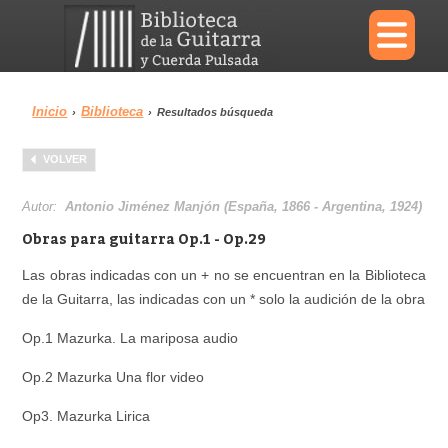
×
Inicio
Biblioteca
›
›
Resultados búsqueda
Menu
VOLVER
Biblioteca
Diccionario
Autor:
Antonio Jiménez Manjón (España, 1866 - Argentina, 1924)
Obras para guitarra Op.1 - Op.29
Las obras indicadas con un + no se encuentran en la Biblioteca
de la Guitarra, las indicadas con un * solo la audición de la obra
Área personal
Reproductor
Op.1 Mazurka. La mariposa audio
Op.2 Mazurka Una flor video
Op3. Mazurka Lirica