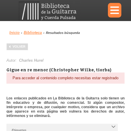
×
Inicio
Biblioteca
›
›
Resultados búsqueda
Menu
VOLVER
Biblioteca
Diccionario
Autor:
Charles Hurel
Gigue en re menor (Christopher Wilke, tiorba)
Para acceder al contenido completo necesitas estar registrado
Área personal
Reproductor
Los enlaces publicados en La Biblioteca de la Guitarra solo tienen un
fin educativo y de difusión, no comercial. Si algún compositor,
intérprete o empresa, por cualquier motivo, considera que un archivo
que aparece en esta página web vulnera los derechos de autor,
infórmenos y se eliminará.
Etiquetas