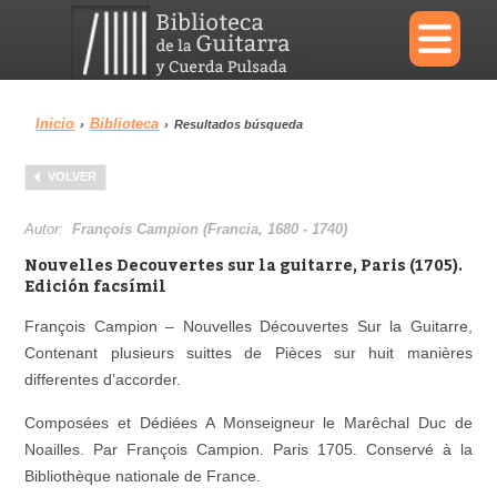
×
Inicio
Biblioteca
›
›
Resultados búsqueda
Menu
VOLVER
Biblioteca
Diccionario
Autor:
François Campion (Francia, 1680 - 1740)
Nouvelles Decouvertes sur la guitarre, Paris (1705).
Edición facsímil
François Campion – Nouvelles Découvertes Sur la Guitarre,
Área personal
Reproductor
Contenant plusieurs suittes de Pièces sur huit manières
differentes d’accorder.
Composées et Dédiées A Monseigneur le Marêchal Duc de
Noailles. Par François Campion. Paris 1705. Conservé à la
Bibliothèque nationale de France.