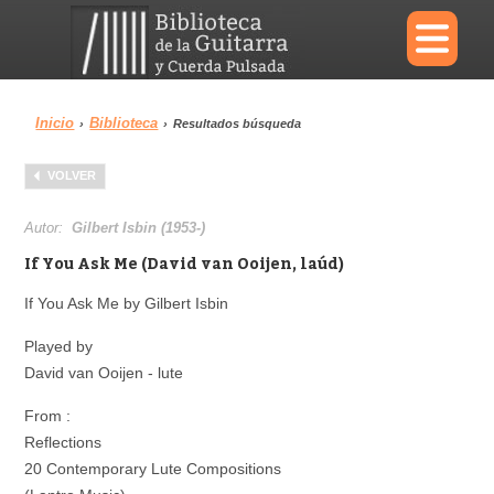
×
Inicio
Biblioteca
›
›
Resultados búsqueda
Menu
VOLVER
Biblioteca
Diccionario
Autor:
Gilbert Isbin (1953-)
If You Ask Me (David van Ooijen, laúd)
If You Ask Me by Gilbert Isbin
Área personal
Reproductor
Played by
David van Ooijen - lute
From :
Reflections
20 Contemporary Lute Compositions