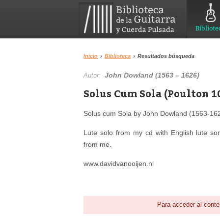
Bibliote
Inicio
›
Biblioteca
›
Resultados búsqueda
John Dowland (1563 – 1626)
Autor:
Solus Cum Sola (Poulton 10
Solus cum Sola by John Dowland (1563-1626
Lute solo from my cd with English lute son
from me.
www.davidvanooijen.nl
Para acceder al conte