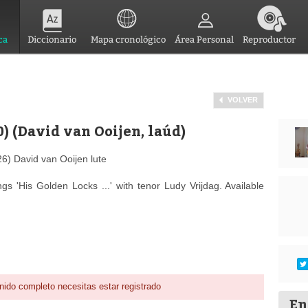
ca
Diccionario
Mapa cronológico
Área Personal
Reproductor
VOLVER
) (David van Ooijen, laúd)
) David van Ooijen lute
gs 'His Golden Locks ...' with tenor Ludy Vrijdag. Available
nido completo necesitas estar registrado
En