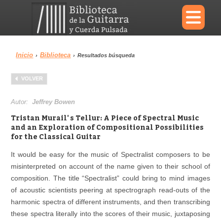
×
Inicio
Biblioteca
›
›
Resultados búsqueda
Menu
VOLVER
Biblioteca
Diccionario
Autor:
Jeffrey Bowen
Tristan Murail' s Tellur: A Piece of Spectral Music
and an Exploration of Compositional Possibilities
for the Classical Guitar
Área personal
Reproductor
It would be easy for the music of Spectralist composers to be
misinterpreted on account of the name given to their school of
composition. The title “Spectralist” could bring to mind images
of acoustic scientists peering at spectrograph read-outs of the
harmonic spectra of different instruments, and then transcribing
these spectra literally into the scores of their music, juxtaposing