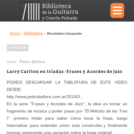
×
Inicio
Biblioteca
›
›
Resultados búsqueda
Menu
VOLVER
Biblioteca
Diccionario
Autor:
Pedro Bellora
Larry Carlton en tríadas -Frases y Acordes de Jazz
PODEIS DESCARGAR LA TABLATURA DE ESTE VIDEO
DESDE:
Área personal
Reproductor
http://www.pedrobellora.com.ar/2014/0...
En la serie "Frases y Acordes de Jazz", la idea es tomar un
fragmento de música y poder pasar por "El Método de las Tres
I": primero Imitar para saber cómo tocar la frase, luego
Internalizar para entender cómo está construída y finalmente
Innovar generando una variación sobre la frase original.