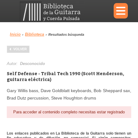
×
Inicio
Biblioteca
›
›
Resultados búsqueda
Menu
VOLVER
Biblioteca
Diccionario
Autor:
Desconocido
Self Defense - Tribal Tech 1990 (Scott Henderson,
guitarra eléctrica)
Gary Willis bass, Dave Goldblatt keyboards, Bob Sheppard sax,
Área personal
Reproductor
Brad Dutz percussion, Steve Houghton drums
Para acceder al contenido completo necesitas estar registrado
Los enlaces publicados en La Biblioteca de la Guitarra solo tienen un
fin educativo y de difusión, no comercial. Si algún compositor,