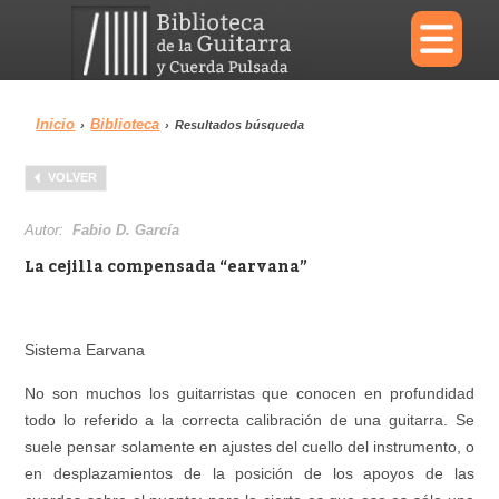
×
Inicio
Biblioteca
›
›
Resultados búsqueda
Menu
VOLVER
Biblioteca
Diccionario
Autor:
Fabio D. García
La cejilla compensada “earvana”
Área personal
Reproductor
Sistema Earvana
No son muchos los guitarristas que conocen en profundidad
todo lo referido a la correcta calibración de una guitarra. Se
suele pensar solamente en ajustes del cuello del instrumento, o
en desplazamientos de la posición de los apoyos de las