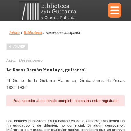
×
Inicio
Biblioteca
›
›
Resultados búsqueda
Menu
VOLVER
Biblioteca
Diccionario
Autor:
Desconocido
La Rosa ( Ramón Montoya, guitarra)
El Genio de la Guitarra Flamenca, Grabaciones Históricas
1923-1936
Área personal
Reproductor
Para acceder al contenido completo necesitas estar registrado
Los enlaces publicados en La Biblioteca de la Guitarra solo tienen un
fin educativo y de difusión, no comercial. Si algún compositor,
intérprete o empresa, por cualquier motivo, considera que un archivo