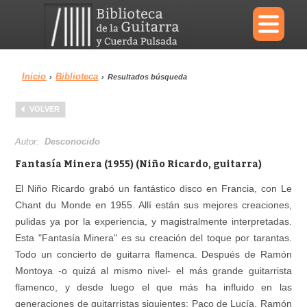
×
Inicio
Biblioteca
›
›
Resultados búsqueda
Menu
VOLVER
Biblioteca
Diccionario
Autor:
Desconocido
Fantasía Minera (1955) (Niño Ricardo, guitarra)
El Niño Ricardo grabó un fantástico disco en Francia, con Le
Chant du Monde en 1955. Allí están sus mejores creaciones,
Área personal
Reproductor
pulidas ya por la experiencia, y magistralmente interpretadas.
Esta "Fantasía Minera" es su creación del toque por tarantas.
Todo un concierto de guitarra flamenca. Después de Ramón
Montoya -o quizá al mismo nivel- el más grande guitarrista
flamenco, y desde luego el que más ha influido en las
generaciones de guitarristas siguientes: Paco de Lucía, Ramón