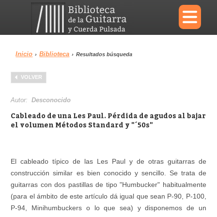
×
Inicio
Biblioteca
›
›
Resultados búsqueda
Menu
VOLVER
Biblioteca
Diccionario
Autor:
Desconocido
Cableado de una Les Paul. Pérdida de agudos al bajar
el volumen Métodos Standard y "´50s"
Área personal
Reproductor
El cableado típico de las Les Paul y de otras guitarras de
construcción similar es bien conocido y sencillo. Se trata de
guitarras con dos pastillas de tipo "Humbucker" habitualmente
(para el ámbito de este artículo dá igual que sean P-90, P-100,
P-94, Minihumbuckers o lo que sea) y disponemos de un