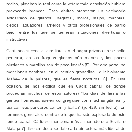
recibo, pintaban lo real como lo veían: toda desviación hubiera
provocado broncas. Esas obritas presentan un vecindario
abigarrado de gitanos, “neglitos”, moros, majos, manolas,
ciegos, aguadores, arrieros y otros profesionales de barrio
bajo, entre los que se generan situaciones divertidas o
instructivas.
Casi todo sucede al aire libre: en el hogar privado no se solía
penetrar, en las fraguas gitanas aún menos, y las pocas
alusiones a martillos son de poco interés [5]. Por otra parte, se
mencionan zambras, en el sentido granadino –e inicialmente
árabe– de la palabra, que es fiesta nocturna [6]. En una
ocasión, se nos explica que en Cádiz capital (de donde
procedían muchos de esos autores) “los días de fiesta las
gentes honradas, suelen congregarse con muchas gitanas, y
así con sus panderos cantan y bailan” (p. 428, sin fecha). En
términos generales, dentro de lo que ha sido explorado de este
fondo teatral, Cádiz se menciona más a menudo que Sevilla o
Málaga[7]. Eso sin duda se debe a la atmósfera más liberal de