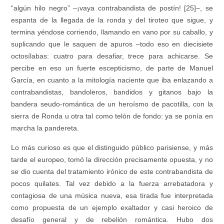
“algún hilo negro” –¡vaya contrabandista de postín! [25]–, se
espanta de la llegada de la ronda y del tiroteo que sigue, y
termina yéndose corriendo, llamando en vano por su caballo, y
suplicando que le saquen de apuros –todo eso en diecisiete
octosílabas: cuatro para desafiar, trece para achicarse. Se
percibe en eso un fuerte escepticismo, de parte de Manuel
García, en cuanto a la mitología naciente que iba enlazando a
contrabandistas, bandoleros, bandidos y gitanos bajo la
bandera seudo-romántica de un heroísmo de pacotilla, con la
sierra de Ronda u otra tal como telón de fondo: ya se ponía en
marcha la pandereta.
Lo más curioso es que el distinguido público parisiense, y más
tarde el europeo, tomó la dirección precisamente opuesta, y no
se dio cuenta del tratamiento irónico de este contrabandista de
pocos quilates. Tal vez debido a la fuerza arrebatadora y
contagiosa de una música nueva, esa tirada fue interpretada
como propuesta de un ejemplo exaltador y casi heroico de
desafío general y de rebelión romántica. Hubo dos