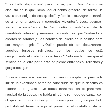
“más bella disposición” para cantar, pero Don Preciso se
disgusta de lo que llama “aquel hábito grosero” de forzar “la
voz á que salga de sus quicios”, y “de la extravagante manía
de amontonar gorjeos y gorgoritos violentos”. Esos, además,
vienen acompañados de “un continuo castañeteo de la
mandíbula inferior” y emanan de cantantes que “sudando á
chorros se arranca[n] los botones del cuello de la camisa para
dar mayores gritos”. “¿Quién puede oír sin desazonarse
aquellos furiosos relinchos, con los cuales se está
desgañitando el infeliz horas enteras?” Subraya también que el
sentido de la letra por fuerza se pierde entre tales “relinchos y
gorgoritos” [19].
No se encuentra en eso ninguna mención de gitanos, pero a la
luz de lo examinado antes no cabe duda de que lo descrito es
“cantar a lo gitano”. De todas maneras, en el panorama
musical de la época, no había ningún otro modo de cantar con
el que esta descripción pueda corresponder, y según toda
probabilidad tenemos aquí el primer retrato detallado de un