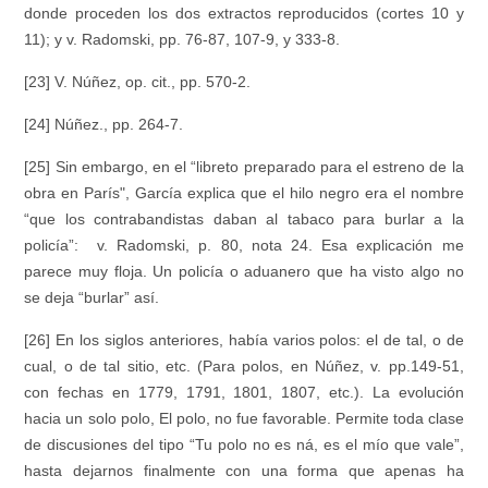
donde proceden los dos extractos reproducidos (cortes 10 y
11); y v. Radomski, pp. 76-87, 107-9, y 333-8.
[23] V. Núñez,
op. cit.
, pp. 570-2.
[24] Núñez
.
, pp. 264-7.
[25] Sin embargo, en el “libreto preparado para el estreno de la
obra en París", García explica que el hilo negro era el nombre
“que los contrabandistas daban al tabaco para burlar a la
policía”: v. Radomski, p. 80, nota 24. Esa explicación me
parece muy floja. Un policía o aduanero que ha visto algo no
se deja “burlar” así.
[26] En los siglos anteriores, había varios polos: el de tal, o de
cual, o de tal sitio, etc. (Para polos, en Núñez, v. pp.149-51,
con fechas en 1779, 1791, 1801, 1807, etc.). La evolución
hacia un solo polo, El polo, no fue favorable. Permite toda clase
de discusiones del tipo “Tu polo no es ná, es el mío que vale”,
hasta dejarnos finalmente con una forma que apenas ha