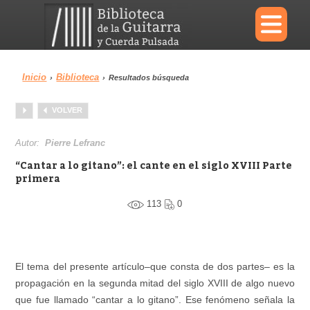
×
Inicio
Biblioteca
›
›
Resultados búsqueda
Menu
VOLVER
Biblioteca
Diccionario
Autor:
Pierre Lefranc
“Cantar a lo gitano”: el cante en el siglo XVIII Parte
primera
113
0
Área personal
Reproductor
El tema del presente artículo–que consta de dos partes– es la
propagación en la segunda mitad del siglo XVIII de algo nuevo
que fue llamado “cantar a lo gitano”. Ese fenómeno señala la