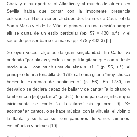
Cádiz y a su apertura al Atlántico y al mundo de afuera: en
Sevilla había que contar con la imponente presencia
eclesiástica. Hasta vienen aludidos dos barrios de Cádiz, el de
Santa María y el de La Viña, el primero en una ocasión porque
allí se canta de un estilo particular (pp. 57 y 430, s.f.), y el
segundo por ser barrio de majos (pp. 479 y 432-3) [8].
Se oyen voces, algunas de gran singularidad. En Cádiz, va
andando “por plazas y calles una pulida gitana que canta deste
modo e e… con muchísima de alma sí sí…” (p. 55, s.f.). Al
principio de una tonadilla de 1782 sale una gitana “muy chusca
haciendo extremos de sentimiento” (p. 56). En 1780, un
desvalido se declara capaz de bailar y de cantar “a lo gitano y
también con [su] guitarra” (p. 361), lo que parece significar que
inicialmente se cantó “a lo gitano” sin guitarra [9]. Se
acompañan cantos, o se hace música, con la vihuela, el violín o
la flauta, y se hace son con panderos de varios tamaños,
castañuelas y palmas [10].