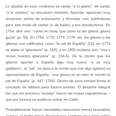
Lo aludido en esos contextos es cantar “a lo gitano”: de cantar
“a lo andaluz” no encuentro mención. Aunmás: aparecen muy
temprano señas de entusiasmo y fórmulas casi publicitarias
para ese modo de cantar (o de bailar) y sus introductores. En
1754, dice uno: “canta mi chula, que como ez tan gitana, gitano
guzta” (p. 50). En 1754, 1770, 1774, 1778, etc. los gitanos y las
gitanas son calificados como “la sal de España” [15], en 1774
se alaba el “gitanismo” (p. 153), y en 1808 exclama uno: “viva y
reviva nuestra gitanesca” (p. 154-5). De la noción que los
gitanos aportan a España algo muy nuevo –y ya muy
gaditano–, la “sal”, se pasa a la noción que ese algo (gitano) es
representativo de España: “una gitana es en todo el mundo la
sal de España” (p. 447, 1764). Dentro de poco tomará forma el
concepto de tablaos para futuros turistas. El desastre integral
fue que los primeros “turistas” fueron las tropas napoleónicas –
que por fortuna no pudieron entrar en Cádiz.
Probablemente fueron inevitables reacciones menos favorables
aunque el teatro breve dieciochesco contiene muy poco sobre