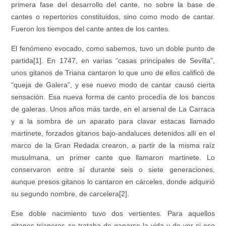
primera fase del desarrollo del cante, no sobre la base de
cantes o repertorios constituidos, sino como modo de cantar.
Fueron los tiempos del cante antes de los cantes.
El fenómeno evocado, como sabemos, tuvo un doble punto de
partida[1]. En 1747, en varias “casas principales de Sevilla”,
unos gitanos de Triana cantaron lo que uno de ellos calificó de
“queja de Galera”, y ese nuevo modo de cantar causó cierta
sensación. Esa nueva forma de canto procedía de los bancos
de galeras. Unos años más tarde, en el arsenal de La Carraca
y a la sombra de un aparato para clavar estacas llamado
martinete, forzados gitanos bajo-andaluces detenidos allí en el
marco de la Gran Redada crearon, a partir de la misma raíz
musulmana, un primer cante que llamaron martinete. Lo
conservaron entre sí durante seis o siete generaciones,
aunque presos gitanos lo cantaron en cárceles, donde adquirió
su segundo nombre, de carcelera[2].
Ese doble nacimiento tuvo dos vertientes. Para aquellos
gitanos trianeros se trataba de ganarse la vida y de ver si ese