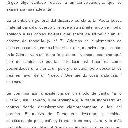
(Sigue algo cantado relativo a un contrabandista, que se
examinará más adelante).
La orientación general del discurso es clara. El Poeta busca
material para dar cuerpo y relieve a su sainete: algo de moda,
análogo a las coplas boleras que acaba de introducir en su
esbozo de tonadilla (v. n° 7). Además de suplementos de
escasa sustancia, como chistecillos, etc., menciona que cantar
“a lo Gitano” va a alborotar “el gallinero” y pasa a examinar qué
tipo de cantos se podrían introducir así. Enumera como
posibilidades una tirana, un polo y una caña, pero descarta los
tres en favor de un “jaleo, / Que siendo cosa andaluza, /
Gustará ”.
Se confirma así la existencia de un modo de cantar “a lo
Gitano”, así llamado, y se entiende que había ingresado en
teatros donde entusiasmaba clamorosamente a los del
paraíso. El motivo del Poeta por descartar la trinidad
constituida de polo, caña y tirana no es muy claro, y lo más
probable es que Manuel García se interesara muy poco por