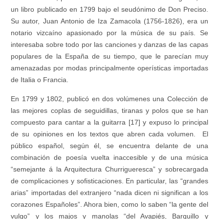
un libro publicado en 1799 bajo el seudónimo de Don Preciso.
Su autor, Juan Antonio de Iza Zamacola (1756-1826), era un
notario vizcaíno apasionado por la música de su país. Se
interesaba sobre todo por las canciones y danzas de las capas
populares de la España de su tiempo, que le parecían muy
amenazadas por modas principalmente operísticas importadas
de Italia o Francia.
En 1799 y 1802, publicó en dos volúmenes una
Colección de
las mejores coplas de seguidillas, tiranas y polos que se han
compuesto para cantar a la guitarra
[17] y expuso lo principal
de su opiniones en los textos que abren cada volumen. El
público español, según él, se encuentra delante de una
combinación de poesía vuelta inaccesible y de una música
“semejante á la Arquitectura Churrigueresca” y sobrecargada
de complicaciones y sofisticaciones. En particular, las “grandes
arias” importadas del extranjero “nada dicen ni significan a los
corazones Españoles”. Ahora bien, como lo saben “la gente del
vulgo” y los majos y manolas “del Avapiés, Barquillo y