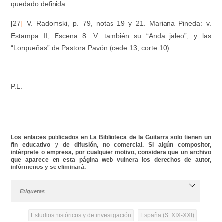
quedado definida.
[27
V. Radomski, p. 79, notas 19 y 21.
Mariana Pineda
: v.
]
Estampa II, Escena 8. V. también su “Anda jaleo”, y las
“Lorqueñas” de Pastora Pavón (cede 13, corte 10).
P.L.
Los enlaces publicados en La Biblioteca de la Guitarra solo tienen un
fin educativo y de difusión, no comercial. Si algún compositor,
intérprete o empresa, por cualquier motivo, considera que un archivo
que aparece en esta página web vulnera los derechos de autor,
infórmenos y se eliminará.
Etiquetas
Estudios históricos y de investigación
España (S. XIX-XXI)