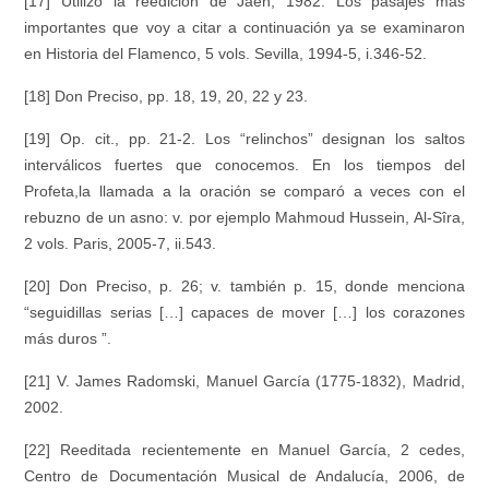
[17] Utilizo la reedición de Jaén, 1982. Los pasajes más
importantes que voy a citar a continuación ya se examinaron
en
Historia del Flamenco
, 5 vols. Sevilla, 1994-5, i.346-52.
[18] Don Preciso, pp. 18, 19, 20, 22 y 23.
[19]
Op. cit.
, pp. 21-2. Los “relinchos” designan los saltos
interválicos fuertes que conocemos. En los tiempos del
Profeta,la llamada a la oración se comparó a veces con el
rebuzno de un asno: v. por ejemplo Mahmoud Hussein,
Al-Sîra
,
2 vols. Paris, 2005-7, ii.543.
[20] Don Preciso, p. 26; v. también p. 15, donde menciona
“seguidillas serias […] capaces de mover […] los corazones
más duros ”.
[21] V. James Radomski,
Manuel García (1775-1832)
, Madrid,
2002.
[22] Reeditada recientemente en
Manuel García
, 2 cedes,
Centro de Documentación Musical de Andalucía, 2006, de