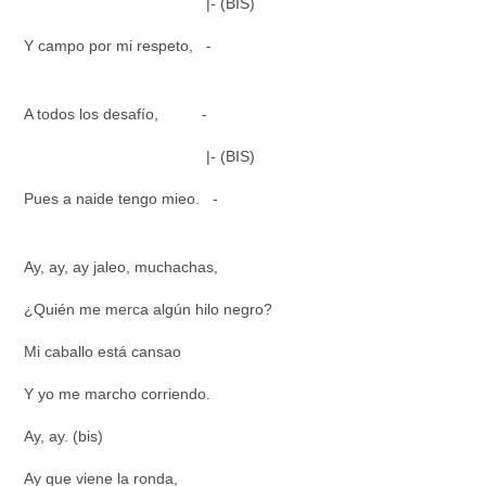
|- (BIS)
Y campo por mi respeto, -
A todos los desafío, -
|- (BIS)
Pues a naide tengo mieo. -
Ay, ay, ay jaleo, muchachas,
¿Quién me merca algún hilo negro?
Mi caballo está cansao
Y yo me marcho corriendo.
Ay, ay.
(bis)
Ay que viene la ronda,