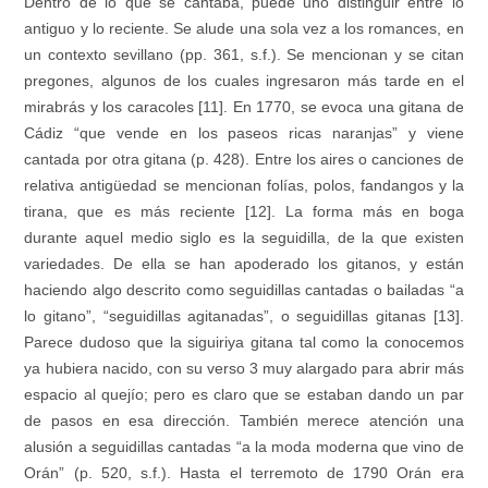
Dentro de lo que se cantaba, puede uno distinguir entre lo
antiguo y lo reciente. Se alude una sola vez a los romances, en
un contexto sevillano (pp. 361, s.f.). Se mencionan y se citan
pregones, algunos de los cuales ingresaron más tarde en el
mirabrás y los caracoles [11]. En 1770, se evoca una gitana de
Cádiz “que vende en los paseos ricas naranjas” y viene
cantada por otra gitana (p. 428). Entre los aires o canciones de
relativa antigüedad se mencionan folías, polos, fandangos y la
tirana, que es más reciente [12]. La forma más en boga
durante aquel medio siglo es la seguidilla, de la que existen
variedades. De ella se han apoderado los gitanos, y están
haciendo algo descrito como seguidillas cantadas o bailadas “a
lo gitano”, “seguidillas agitanadas”, o seguidillas gitanas [13].
Parece dudoso que la siguiriya gitana tal como la conocemos
ya hubiera nacido, con su verso 3 muy alargado para abrir más
espacio al quejío; pero es claro que se estaban dando un par
de pasos en esa dirección. También merece atención una
alusión a seguidillas cantadas “a la moda moderna que vino de
Orán” (p. 520, s.f.). Hasta el terremoto de 1790 Orán era