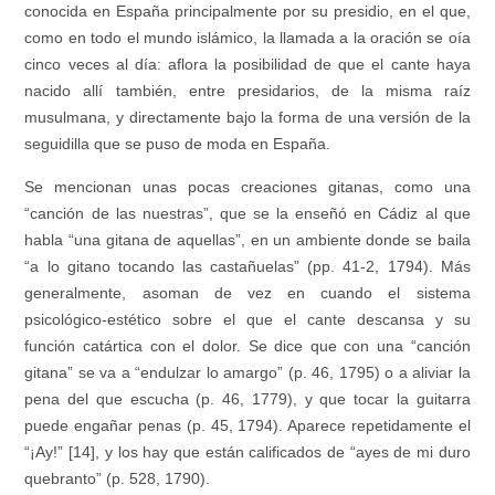
conocida en España principalmente por su presidio, en el que,
como en todo el mundo islámico, la llamada a la oración se oía
cinco veces al día: aflora la posibilidad de que el cante haya
nacido allí también, entre presidarios, de la misma raíz
musulmana, y directamente bajo la forma de una versión de la
seguidilla que se puso de moda en España.
Se mencionan unas pocas creaciones gitanas, como una
“canción de las nuestras”, que se la enseñó en Cádiz al que
habla “una gitana de aquellas”, en un ambiente donde se baila
“a lo gitano tocando las castañuelas” (pp. 41-2, 1794). Más
generalmente, asoman de vez en cuando el sistema
psicológico-estético sobre el que el cante descansa y su
función catártica con el dolor. Se dice que con una “canción
gitana” se va a “endulzar lo amargo” (p. 46, 1795) o a aliviar la
pena del que escucha (p. 46, 1779), y que tocar la guitarra
puede engañar penas (p. 45, 1794). Aparece repetidamente el
“¡Ay!” [14], y los hay que están calificados de “ayes de mi duro
quebranto” (p. 528, 1790).