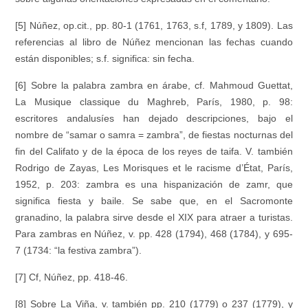
[5] Núñez,
op.cit.
, pp. 80-1 (1761, 1763, s.f, 1789, y 1809). Las
referencias al libro de Núñez mencionan las fechas cuando
están disponibles; s.f. significa: sin fecha.
[6] Sobre la palabra zambra en árabe, cf. Mahmoud Guettat,
La Musique classique du Maghreb
, París, 1980, p. 98:
escritores andalusíes han dejado descripciones, bajo el
nombre de “
samar
o
samra
=
zambra
”, de fiestas nocturnas del
fin del Califato y de la época de los reyes de taifa. V. también
Rodrigo de Zayas,
Les Morisques et le racisme d’État
, París,
1952, p. 203: zambra es una hispanización de
zamr
, que
significa fiesta y baile. Se sabe que, en el Sacromonte
granadino, la palabra sirve desde el XIX para atraer a turistas.
Para zambras en Núñez, v. pp. 428 (1794), 468 (1784), y 695-
7 (1734: “la festiva zambra”).
[7] Cf, Núñez, pp. 418-46.
[8] Sobre La Viña, v. también pp. 210 (1779) o 237 (1779), y