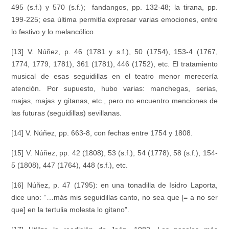
495 (s.f.) y 570 (s.f.); fandangos, pp. 132-48; la tirana, pp.
199-225; esa última permitía expresar varias emociones, entre
lo festivo y lo melancólico.
[13] V. Núñez, p. 46 (1781 y s.f.), 50 (1754), 153-4 (1767,
1774, 1779, 1781), 361 (1781), 446 (1752), etc. El tratamiento
musical de esas seguidillas en el teatro menor merecería
atención. Por supuesto, hubo varias: manchegas, serias,
majas, majas y gitanas, etc., pero no encuentro menciones de
las futuras (seguidillas) sevillanas.
[14] V. Núñez, pp. 663-8, con fechas entre 1754 y 1808.
[15] V. Núñez, pp. 42 (1808), 53 (s.f.), 54 (1778), 58 (s.f.), 154-
5 (1808), 447 (1764), 448 (s.f.), etc.
[16] Núñez, p. 47 (1795): en una tonadilla de Isidro Laporta,
dice uno: “…más mis seguidillas canto, no sea que [= a no ser
que] en la tertulia molesta lo gitano”.