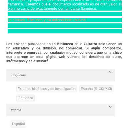
flamenca. Creemos que el documento localizado es de gran valor, si
bien no coincide exactamente con un cante flamenco.
La serrana flamenca y su antecedente musical
Los enlaces publicados en La Biblioteca de la Guitarra solo tienen un
fin educativo y de difusión, no comercial. Si algún compositor,
intérprete o empresa, por cualquier motivo, considera que un archivo
que aparece en esta página web vulnera los derechos de autor,
infórmenos y se eliminará.
Etiquetas
Estudios históricos y de investigación
España (S. XIX-XXI)
Flamenco
Idioma
Español