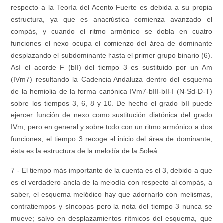
respecto a la Teoría del Acento Fuerte es debida a su propia
estructura, ya que es anacrústica comienza avanzado el
compás, y cuando el ritmo armónico se dobla en cuatro
funciones el nexo ocupa el comienzo del área de dominante
desplazando el subdominante hasta el primer grupo binario (6).
Así el acorde F (bII) del tiempo 3 es sustituido por un Am
(IVm7) resultando la Cadencia Andaluza dentro del esquema
de la hemiolia de la forma canónica IVm7-bIII-bII-I (N-Sd-D-T)
sobre los tiempos 3, 6, 8 y 10. De hecho el grado bII puede
ejercer función de nexo como sustitución diatónica del grado
IVm, pero en general y sobre todo con un ritmo armónico a dos
funciones, el tiempo 3 recoge el inicio del área de dominante;
ésta es la estructura de la melodía de la Soleá.
7 - El tiempo más importante de la cuenta es el 3, debido a que
es el verdadero ancla de la melodía con respecto al compás, a
saber, el esquema melódico hay que adornarlo con melismas,
contratiempos y síncopas pero la nota del tiempo 3 nunca se
mueve; salvo en desplazamientos rítmicos del esquema, que