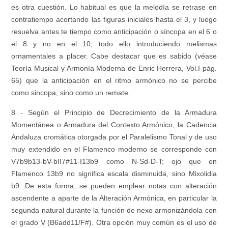
es otra cuestión. Lo habitual es que la melodía se retrase en
contratiempo acortando las figuras iniciales hasta el 3, y luego
resuelva antes te tiempo como anticipación o síncopa en el 6 o
el 8 y no en el 10, todo ello introduciendo melismas
ornamentales a placer. Cabe destacar que es sabido (véase
Teoría Musical y Armonía Moderna de Enric Herrera, Vol.I pág.
65) que la anticipación en el ritmo armónico no se percibe
como sincopa, sino como un remate.
8 - Según el Principio de Decrecimiento de la Armadura
Momentánea o Armadura del Contexto Armónico, la Cadencia
Andaluza cromática otorgada por el Paralelismo Tonal y de uso
muy extendido en el Flamenco moderno se corresponde con
V7b9b13-bV-bII7#11-I13b9 como N-Sd-D-T; ojo que en
Flamenco 13b9 no significa escala disminuida, sino Mixolidia
b9. De esta forma, se pueden emplear notas con alteración
ascendente a aparte de la Alteración Armónica, en particular la
segunda natural durante la función de nexo armonizándola con
el grado V (B6add11/F#). Otra opción muy común es el uso de