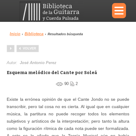
×
Inicio
Biblioteca
›
›
Resultados búsqueda
Menu
VOLVER
Biblioteca
Diccionario
Autor:
José Antonio Perez
Esquema melódico del Cante por Soleá
90
2
Área personal
Reproductor
Existe la errónea opinión de que el Cante Jondo no se puede
transcribir, pero tal cosa no es cierta. Al igual que en cualquier
música, la partitura no puede recoger todos los elementos
subjetivos y artísticos de la interpretación; pero tanto la altura
como la figuración rítmica de cada nota puede ser formalizada.
A esto se le añade que la Teoría Musical aún no había