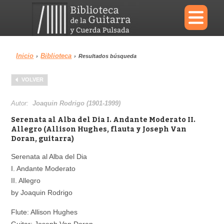
×
Inicio
Biblioteca
›
›
Resultados búsqueda
Menu
VOLVER
Biblioteca
Diccionario
Autor:
Joaquin Rodrigo (1901-1999)
Serenata al Alba del Dia I. Andante Moderato II.
Allegro (Allison Hughes, flauta y Joseph Van
Doran, guitarra)
Área personal
Reproductor
Serenata al Alba del Dia
I. Andante Moderato
II. Allegro
by Joaquin Rodrigo
Flute: Allison Hughes