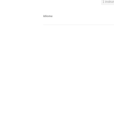
1 instr
Idioma