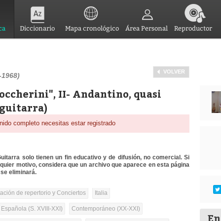
ca
Diccionario
Mapa cronológico
Área Personal
Reproductor
VOLVER
-1968)
ccherini", II- Andantino, quasi
 guitarra)
nido completo necesitas estar registrado
itarra solo tienen un fin educativo y de difusión, no comercial. Si
lquier motivo, considera que un archivo que aparece en esta página
se eliminará.
tación de repertorio y Conciertos
Italia
 Española (S. XVIII-XXI)
Contemporáneo (XX-XXI)
En