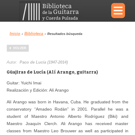
×
Inicio
Biblioteca
›
›
Resultados búsqueda
Menu
VOLVER
Biblioteca
Diccionario
Autor:
Paco de Lucía (1947-2014)
Güajiras de Lucía (Alí Arango, guitarra)
Guitar: Yuichi Imai
Realización y Edición: Alí Arango
Área personal
Reproductor
Alí Arango was born in Havana, Cuba. He graduated from the
conservatory “Amadeo Rodán” in 2001. Parallel he was a
student of Maestro Antonio Alberto Rodríguez (Biki) and
Maestro Joaquín Clerch. Ali Arango has received master
classes from Maestro Leo Brouwer as well as participated in