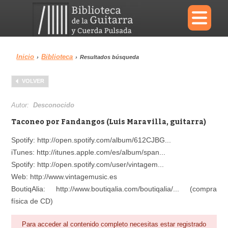
×
Inicio
Biblioteca
›
›
Resultados búsqueda
Menu
VOLVER
Biblioteca
Diccionario
Autor:
Desconocido
Taconeo por Fandangos (Luis Maravilla, guitarra)
Spotify: http://open.spotify.com/album/612CJBG...
iTunes: http://itunes.apple.com/es/album/span...
Área personal
Reproductor
Spotify: http://open.spotify.com/user/vintagem...
Web: http://www.vintagemusic.es
BoutiqAlia: http://www.boutiqalia.com/boutiqalia/... (compra
física de CD)
Para acceder al contenido completo necesitas estar registrado