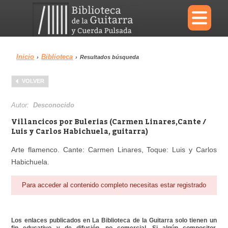
×
Inicio
Biblioteca
›
›
Resultados búsqueda
Menu
VOLVER
Biblioteca
Diccionario
Autor:
Desconocido
Villancicos por Bulerias (Carmen Linares,Cante /
Luis y Carlos Habichuela, guitarra)
Arte flamenco. Cante: Carmen Linares, Toque: Luis y Carlos
Área personal
Reproductor
Habichuela.
Para acceder al contenido completo necesitas estar registrado
Los enlaces publicados en La Biblioteca de la Guitarra solo tienen un
fin educativo y de difusión, no comercial. Si algún compositor,