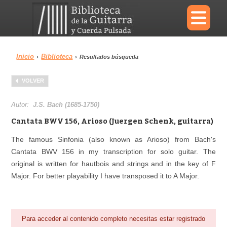
×
Inicio
Biblioteca
›
›
Resultados búsqueda
Menu
VOLVER
Biblioteca
Diccionario
Autor:
J.S. Bach (1685-1750)
Cantata BWV 156, Arioso (Juergen Schenk, guitarra)
The famous Sinfonia (also known as Arioso) from Bach's
Cantata BWV 156 in my transcription for solo guitar. The
Área personal
Reproductor
original is written for hautbois and strings and in the key of F
Major. For better playability I have transposed it to A Major.
Para acceder al contenido completo necesitas estar registrado