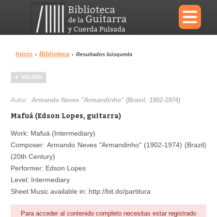
×
Inicio
Biblioteca
›
›
Resultados búsqueda
Menu
VOLVER
Biblioteca
Diccionario
Autor:
Armando Neves "Armandinho" (Brasil, 1902-1974)
Mafuá (Edson Lopes, guitarra)
Work: Mafuá (Intermediary)
Composer: Armando Neves "Armandinho" (1902-1974) (Brazil)
Área personal
Reproductor
(20th Century)
Performer: Edson Lopes
Level: Intermediary
Sheet Music available in: http://bit.do/partitura
Para acceder al contenido completo necesitas estar registrado