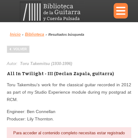
×
Inicio
Biblioteca
›
›
Resultados búsqueda
Menu
VOLVER
Biblioteca
Diccionario
Autor:
Toru Takemitsu (1930-1996)
All In Twilight - III (Declan Zapala, guitarra)
Toru Takemitsu's work for the classical guitar recorded in 2012
as part of my Studio Experience module during my postgrad at
Área personal
Reproductor
RCM.
Engineer: Ben Connellan
Producer: Lily Thornton.
Para acceder al contenido completo necesitas estar registrado