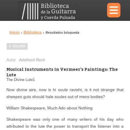
×
Inicio
Biblioteca
›
›
Resultados búsqueda
Menu
VOLVER
Biblioteca
Diccionario
Autor:
Adelheid Rech
Musical Instruments in Vermeer's Paintings: The
Lute
The Divine Lute1
Área personal
Reproductor
Now divine aire, now is hi soule ravisht, is it not strange that
sheepes guts should hale soules out of mens bodies?
William Shakespeare, Much Ado about Nothing
Shakespeare was only one of many writers of his day who
attributed to the lute the power to transport the listener into a