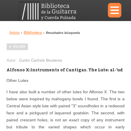
×
Inicio
Biblioteca
›
›
Resultados búsqueda
Menu
VOLVER
Biblioteca
Diccionario
Autor:
Curtis Carlisle Bouterse
Alfonso X:Instruments of Cantigas. The Lute: al-'ud
Other Lutes
Área personal
Reproductor
I have also built a number of other lutes for Alfonso X. The two
below were inspired by mahogany bowls I found. The first is a
Central Asian style lute with paired "3" soundholes in a redwood
face and a pickguard of laquered goatskin. The second, with
paired crescent holes, is not an exact copy of any instrument
but tribute to the varied shapes which occur in early