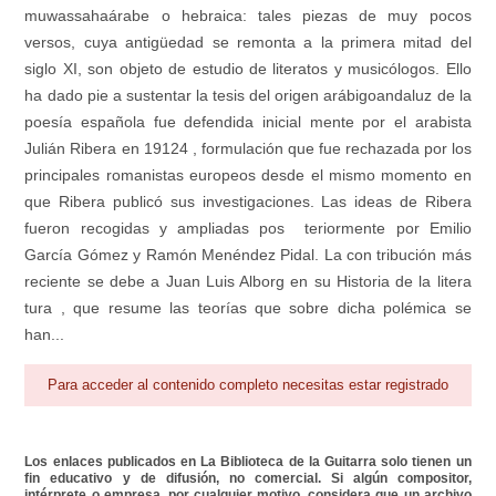
muwassahaárabe o hebraica: tales piezas de muy pocos
versos, cuya antigüedad se remonta a la primera mitad del
siglo XI, son objeto de estudio de literatos y musicólogos. Ello
ha dado pie a sustentar la tesis del origen arábigoandaluz de la
poesía española fue defendida inicial mente por el arabista
Julián Ribera en 19124 , formulación que fue rechazada por los
principales romanistas europeos desde el mismo momento en
que Ribera publicó sus investigaciones. Las ideas de Ribera
fueron recogidas y ampliadas pos teriormente por Emilio
García Gómez y Ramón Menéndez Pidal. La con tribución más
reciente se debe a Juan Luis Alborg en su Historia de la litera
tura , que resume las teorías que sobre dicha polémica se
han...
Para acceder al contenido completo necesitas estar registrado
Los enlaces publicados en La Biblioteca de la Guitarra solo tienen un
fin educativo y de difusión, no comercial. Si algún compositor,
intérprete o empresa, por cualquier motivo, considera que un archivo