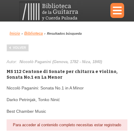
×
Inicio
Biblioteca
›
›
Resultados búsqueda
Menu
VOLVER
Biblioteca
Diccionario
Autor:
Niccolò Paganini (Genova, 1782 - Niza, 1840)
MS 112 Centone di Sonate per chitarra e violino,
Sonata No.1 en La Menor
Niccolò Paganini: Sonata No.1 in A Minor
Área personal
Reproductor
Darko Petrinjak, Tonko Ninić
Best Chamber Music
Para acceder al contenido completo necesitas estar registrado