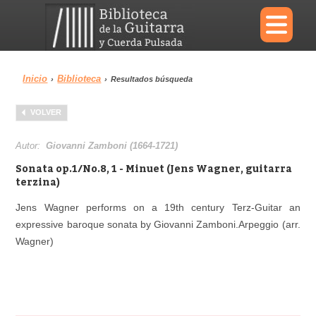
×
Inicio
Biblioteca
›
›
Resultados búsqueda
Menu
VOLVER
Biblioteca
Diccionario
Autor:
Giovanni Zamboni (1664-1721)
Sonata op.1/No.8, 1 - Minuet (Jens Wagner, guitarra
terzina)
Jens Wagner performs on a 19th century Terz-Guitar an
Área personal
Reproductor
expressive baroque sonata by Giovanni Zamboni.
Arpeggio (arr.
Wagner)