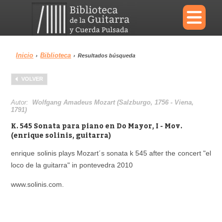
×
Inicio
Biblioteca
›
›
Resultados búsqueda
Menu
VOLVER
Biblioteca
Diccionario
Autor:
Wolfgang Amadeus Mozart (Salzburgo, 1756 - Viena,
1791)
K. 545 Sonata para piano en Do Mayor, I - Mov.
(enrique solinis, guitarra)
Área personal
Reproductor
enrique solinis plays Mozart´s sonata k 545 after the concert "el
loco de la guitarra" in pontevedra 2010
www.solinis.com.