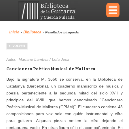
×
Inicio
Biblioteca
›
›
Resultados búsqueda
Menu
VOLVER
Biblioteca
Diccionario
Autor:
Mariano Lambea / Lola Josa
Cancionero Poético Musical de Mallorca
Bajo la signatura M. 3660 se conserva, en la Biblioteca de
Catalunya (Barcelona), un cuaderno manuscrito de música y
Área personal
Reproductor
poesía perteneciente a la segunda mitad del siglo XVII y
principios del XVIII, que hemos denominado “Cancionero
Poético-Musical de Mallorca (CPMM)”. El cuaderno contiene 43
composiciones para voz sola con guión instrumental y cifra
para guitarra. Algunas piezas omiten la cifra dejando el
pentagrama vacío. En otras figura sólo el acompañamiento. En