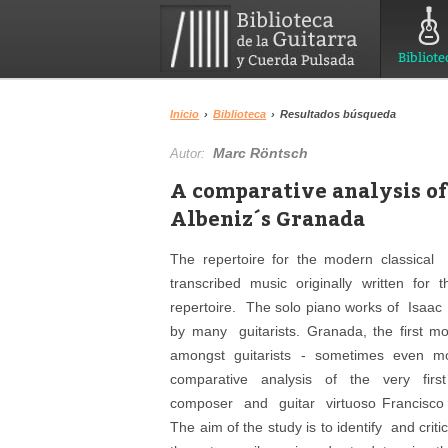
Bibliote
Inicio
›
Biblioteca
›
Resultados búsqueda
Marc Röntsch
Autor:
A comparative analysis of 
Albeniz´s Granada
The repertoire for the modern classical g
transcribed music originally written for 
repertoire. The solo piano works of Isaa
by many guitarists. Granada, the first m
amongst guitarists - sometimes even mor
comparative analysis of the very fir
composer and guitar virtuoso Francisco T
The aim of the study is to identify and cri