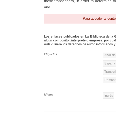
these transcribers, in order to determine th
and...
Para acceder al conte
Los enlaces publicados en La Biblioteca de la Gu
algún compositor, intérprete o empresa, por cua
web vulnera los derechos de autor, infórmenos y 
Etiquetas
Análisis
España 
Transcri
Romanti
Idioma
Inglés