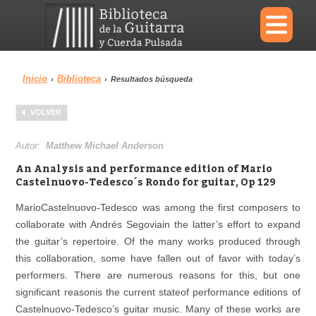
×
Inicio
Biblioteca
›
›
Resultados búsqueda
Menu
VOLVER
Biblioteca
Diccionario
Autor:
Matthew Michael Anderson
An Analysis and performance edition of Mario
Castelnuovo-Tedesco´s Rondo for guitar, Op 129
MarioCastelnuovo-Tedesco was among the first composers to
Área personal
Reproductor
collaborate with Andrés Segoviain the latter’s effort to expand
the guitar’s repertoire. Of the many works produced through
this collaboration, some have fallen out of favor with today’s
performers. There are numerous reasons for this, but one
significant reasonis the current stateof performance editions of
Castelnuovo-Tedesco’s guitar music. Many of these works are