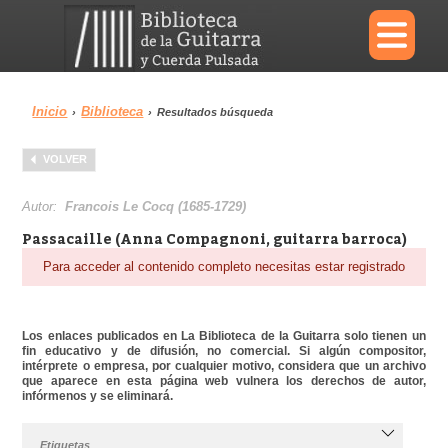
×
Inicio
Biblioteca
›
›
Resultados búsqueda
Menu
VOLVER
Biblioteca
Diccionario
Autor:
Francois Le Cocq (1685-1729)
Passacaille (Anna Compagnoni, guitarra barroca)
Para acceder al contenido completo necesitas estar registrado
Área personal
Reproductor
Los enlaces publicados en La Biblioteca de la Guitarra solo tienen un
fin educativo y de difusión, no comercial. Si algún compositor,
intérprete o empresa, por cualquier motivo, considera que un archivo
que aparece en esta página web vulnera los derechos de autor,
infórmenos y se eliminará.
Etiquetas