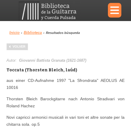
×
Inicio
Biblioteca
›
›
Resultados búsqueda
Menu
VOLVER
Biblioteca
Diccionario
Autor:
Giovanni Battista Granata (1621-1687)
Toccata (Thorsten Bleich, laúd)
aus einer CD-Aufnahme 1997 "La Sfrondrata" AEOLUS AE
10016
Área personal
Reproductor
Thorsten Bleich Barockgitarre nach Antonio Stradivari von
Roland Hachez
Novi capricci armonici musicali in vari toni et altre sonate per la
chitarra sola. op.5